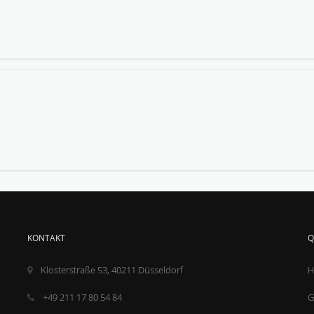
KONTAKT
Q
Klosterstraße 53, 40211 Düsseldorf
H
+49 211 17 80 54 84
G