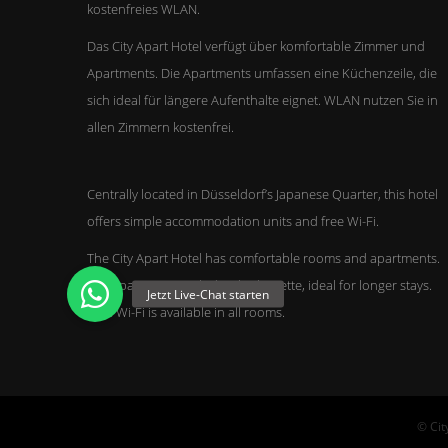
kostenfreies WLAN.
Das City Apart Hotel verfügt über komfortable Zimmer und
Apartments. Die Apartments umfassen eine Küchenzeile, die
sich ideal für längere Aufenthalte eignet. WLAN nutzen Sie in
allen Zimmern kostenfrei.
Centrally located in Düsseldorf’s Japanese Quarter, this hotel
offers simple accommodation units and free Wi-Fi.
The City Apart Hotel has comfortable rooms and apartments.
The apartments include a kitchenette, ideal for longer stays.
Free Wi-Fi is available in all rooms.
© Cit