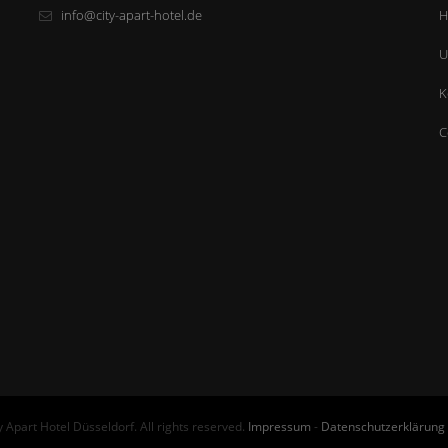
info@city-apart-hotel.de
H
U
K
C
y Apart Hotel Düsseldorf. All rights reserved.
Impressum
-
Datenschutzerklärung