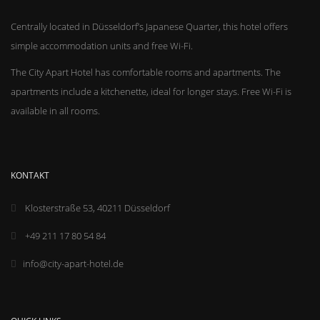
Centrally located in Düsseldorf’s Japanese Quarter, this hotel offers
simple accommodation units and free Wi-Fi.
The City Apart Hotel has comfortable rooms and apartments. The
apartments include a kitchenette, ideal for longer stays. Free Wi-Fi is
available in all rooms.
KONTAKT
Klosterstraße 53, 40211 Düsseldorf
+49 211 17 80 54 84
info@city-apart-hotel.de