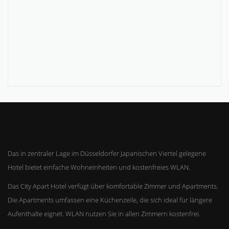
Das in zentraler Lage im Düsseldorfer Japanischen Viertel gelegene
Hotel bietet einfache Wohneinheiten und kostenfreies WLAN.
Das City Apart Hotel verfügt über komfortable Zimmer und Apartments.
Die Apartments umfassen eine Küchenzeile, die sich ideal für längere
Aufenthalte eignet. WLAN nutzen Sie in allen Zimmern kostenfrei.