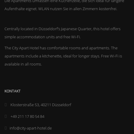
Die Apartments umfassen eine Küchenzeile, die sich ideal für längere
Aufenthalte eignet. WLAN nutzen Sie in allen Zimmern kostenfrei.
Centrally located in Düsseldorf’s Japanese Quarter, this hotel offers
simple accommodation units and free Wi-Fi.
The City Apart Hotel has comfortable rooms and apartments. The
apartments include a kitchenette, ideal for longer stays. Free Wi-Fi is
available in all rooms.
KONTAKT
Klosterstraße 53, 40211 Düsseldorf
+49 211 17 80 54 84
info@city-apart-hotel.de