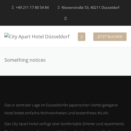
+49 211 17 80 54 84
Klosterstraße 53, 40211 Düsseldorf
JETZT BUCHEN
Something notices
Das in zentraler Lage im Düsseldorfer Japanischen Viertel gelegene
Hotel bietet einfache Wohneinheiten und kostenfreies WLAN.
Das City Apart Hotel verfügt über komfortable Zimmer und Apartments.